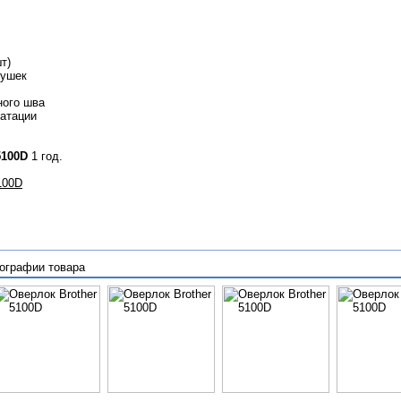
т)
тушек
ного шва
уатации
5100D
1 год.
100D
ографии товара