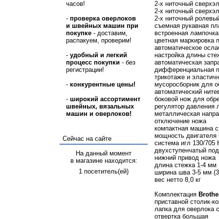
часов!
2-х ниточный сверхэ
2-х ниточный сверхэл
-
проверка оверлоков
2-х ниточный ролевы
и швейных машин при
съемная рукавная п
покупке
- доставим,
встроенная лампочка
распакуем, проверим!
цветная маркировка п
автоматическое осла
-
удобный и легкий
настройка длины сте
процесс покупки
- без
автоматическая запра
регистрации!
дифференциальная п
трикотаже и эластичн
-
конкурентные цены!
мусоросборник для о
автоматический ните
-
широкий ассортимент
боковой нож для обре
швейных, вязальных
регулятор давления 
машин и оверлоков!
металлическая напр
отключение ножа
компактная машина с
мощность двигателя 
Сейчас на сайте
система игл 130/705 
двухступенчатый под
На данный момент
нижний привод ножа
в магазине находится:
длина стежка 1-4 мм
1 посетитель(ей)
ширина шва 3-5 мм (3
вес нетто 8,0 кг
Комплектация
Brothe
приставной столик-ко
лапка для оверлока 
отвертка большая