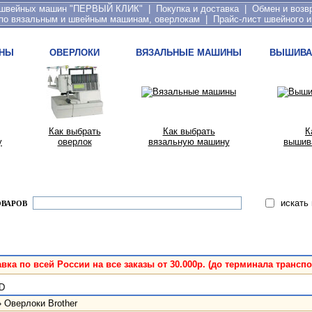
 швейных машин "ПЕРВЫЙ КЛИК"
|
Покупка и доставка
|
Обмен и возв
по вязальным и швейным машинам, оверлокам
|
Прайс-лист швейного и
НЫ
ОВЕРЛОКИ
ВЯЗАЛЬНЫЕ МАШИНЫ
ВЫШИВА
Как выбрать
Как выбрать
К
у
оверлок
вязальную машину
вышив
искать
ОВАРОВ
вка по всей России на все заказы от 30.000р. (до терминала трансп
0D
»
Оверлоки Brother