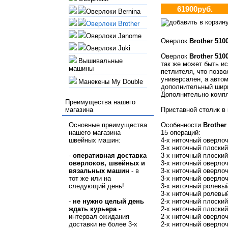
61900руб.
Оверлоки Bernina
Оверлоки Brother
Оверлоки Janome
Оверлок
Brother 510
Оверлоки Juki
Оверлок
Brother 510
Вышивальные
так же может быть и
машины
петлителя, что позв
универсален, а автом
Манекены My Double
дополнительный шири
Дополнительно компл
Преимущества нашего
магазина
Приставной столик в 
Основные преимущества
Особенности
Brother
нашего магазина
15 операций:
швейных машин:
4-х ниточный оверло
3-х ниточный плоски
-
оперативная доставка
3-х ниточный плоский
оверлоков, швейных и
3-х ниточный оверло
вязальных машин
- в
3-х ниточный оверло
тот же или на
3-х ниточный оверлоч
следующий день!
3-х ниточный ролевы
3-х ниточный ролевы
-
не нужно
целый день
2-х ниточный плоски
ждать курьера
-
2-х ниточный плоский
интервал ожидания
2-х ниточный оверло
доставки не более 3-х
2-х ниточный оверлоч