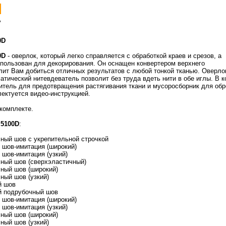
0D
0D
- оверлок, который легко справляется с обработкой краев и срезов, а
спользован для декорирования. Он оснащен конвертером верхнего
олит Вам добиться отличных результатов с любой тонкой тканью. Оверл
атический нитевдеватель позволит без труда вдеть нити в обе иглы. В 
тель для предотвращения растягивания ткани и мусоросборник для обре
ектуется видео-инструкцией.
комплекте.
 5100D
:
чный шов с укрепительной строчкой
й шов-имитация (широкий)
 шов-имитация (узкий)
чный шов (сверхэластичный)
чный шов (широкий)
ный шов (узкий)
й шов
й подрубочный шов
й шов-имитация (широкий)
 шов-имитация (узкий)
чный шов (широкий)
ный шов (узкий)