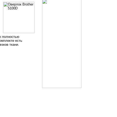
ок полностью
комплекте есть
зков ткани.