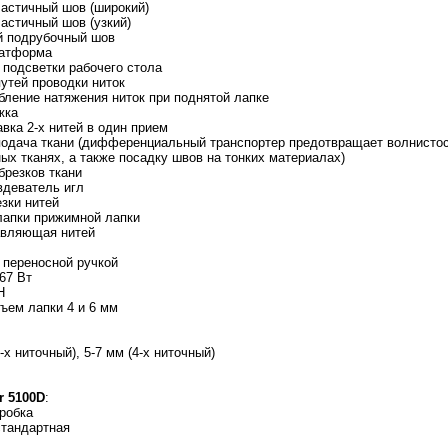
ластичный шов (широкий)
астичный шов (узкий)
й подрубочный шов
латформа
 подсветки рабочего стола
утей проводки ниток
бление натяжения ниток при поднятой лапке
жка
вка 2-х нитей в один прием
одача ткани (дифференциальный транспортер предотвращает волнистос
ых тканях, а также посадку швов на тонких материалах)
брезков ткани
вдеватель игл
зки нитей
лапки прижимной лапки
авляющая нитей
 переносной ручкой
67 Вт
Н
ъем лапки 4 и 6 мм
-х ниточный), 5-7 мм (4-х ниточный)
r 5100D
:
робка
стандартная