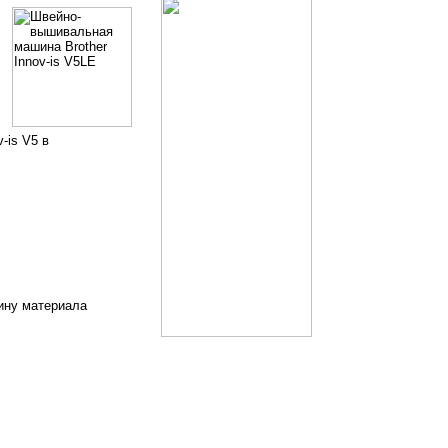
-is V5 в
щину материала