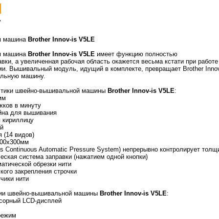
я машина
Brother Innov-is V5LE
я машина
Brother Innov-is V5LE
имеет функцию полностью
вки, а увеличенная рабочая область окажется весьма кстати при работе
и. Вышивальный модуль, идущий в комплекте, превращает Brother Innov
льную машину.
стики швейно-вышивальной машины
Brother Innov-is V5LE
:
мм
жков в минуту
йна для вышивания
 кириллицу
ий
 (14 видов)
200x300мм
is Continuous Automatic Pressure System) непрерывно контролирует тол
еская система заправки (нажатием одной кнопки)
матической обрезки нити
кого закрепления строчки
чики нити
ции швейно-вышивальной машины
Brother Innov-is V5LE
:
нсорный LCD-дисплей
режим