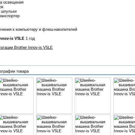
ма освещения
ок
 шпульки
ранспортер
чения к компьютеру и флеш-накопителей
Innov-is V5LE
1 год
атации Brother Innov-is V5LE
ографии товара