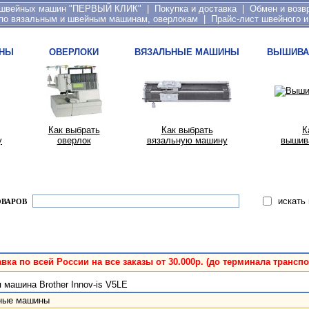
 швейных машин "ПЕРВЫЙ КЛИК"
|
Покупка и доставка
|
Обмен и возв
по вязальным и швейным машинам, оверлокам
|
Прайс-лист швейного и
НЫ
ОВЕРЛОКИ
ВЯЗАЛЬНЫЕ МАШИНЫ
ВЫШИВА
Как выбрать
Как выбрать
К
у
оверлок
вязальную машину
вышив
искать
ОВАРОВ
вка по всей России на все заказы от 30.000р. (до терминала трансп
машина Brother Innov-is V5LE
ные машины