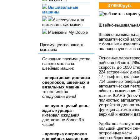
379900руб.
Вышивальные
машины
Аксессуары для
вышивальных машин
Швейно-вышивальна
Манекены My Double
Швейно-вышивальна
автоматической запра
с большими изделиям
Преимущества нашего
полноценную вышива
магазина
Основные характери
Основные преимущества
рабочая область 285
нашего магазина
скорость до 1050 сте
швейных машин:
224 встроенных диза
17 шрифтов, включая
-
оперативная доставка
714 швейных операц
оверлоков, швейных и
автоматическая петля
вязальных машин
- в
область вышивания 
тот же или на
датчик ICAPS (Innov-
следующий день!
полностью автоматич
устройство для авто
-
не нужно
целый день
функция автоматичес
ждать курьера
-
верхний и нижний дат
интервал ожидания
доставки не более 3-х
Удобство эксплуата
часов!
большой цветной се
встроенные часы
-
проверка оверлоков
энергосберегающий 
и швейных машин при